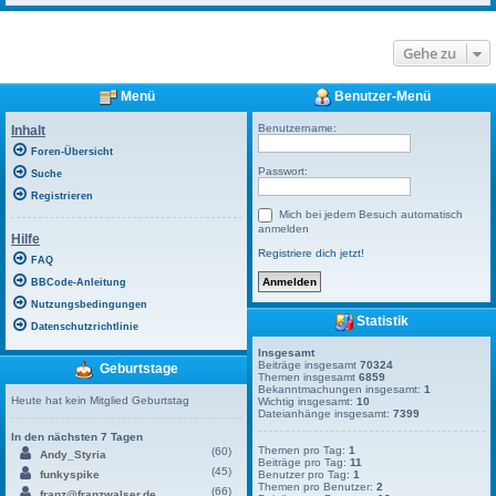
Gehe zu
Menü
Benutzer-Menü
Benutzername:
Inhalt
Foren-Übersicht
Passwort:
Suche
Registrieren
Mich bei jedem Besuch automatisch
anmelden
Hilfe
Registriere dich jetzt!
FAQ
BBCode-Anleitung
Nutzungsbedingungen
Statistik
Datenschutzrichtlinie
Insgesamt
Beiträge insgesamt
70324
Geburtstage
Themen insgesamt
6859
Bekanntmachungen insgesamt:
1
Heute hat kein Mitglied Geburtstag
Wichtig insgesamt:
10
Dateianhänge insgesamt:
7399
In den nächsten 7 Tagen
Themen pro Tag:
1
(60)
Andy_Styria
Beiträge pro Tag:
11
(45)
funkyspike
Benutzer pro Tag:
1
Themen pro Benutzer:
2
(66)
franz@franzwalser.de