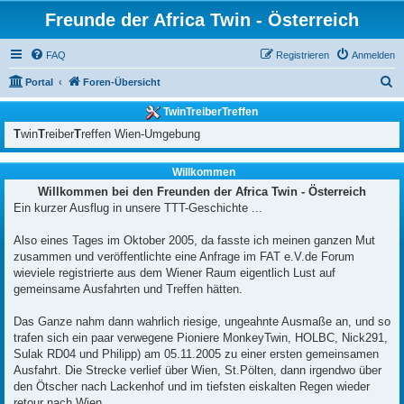
Freunde der Africa Twin - Österreich
FAQ
Registrieren
Anmelden
S
Portal
Foren-Übersicht
u
TwinTreiberTreffen
c
T
win
T
reiber
T
reffen Wien-Umgebung
h
e
Willkommen
Willkommen bei den Freunden der Africa Twin - Österreich
Ein kurzer Ausflug in unsere TTT-Geschichte ...
Also eines Tages im Oktober 2005, da fasste ich meinen ganzen Mut
zusammen und veröffentlichte eine Anfrage im FAT e.V.de Forum
wieviele registrierte aus dem Wiener Raum eigentlich Lust auf
gemeinsame Ausfahrten und Treffen hätten.
Das Ganze nahm dann wahrlich riesige, ungeahnte Ausmaße an, und so
trafen sich ein paar verwegene Pioniere MonkeyTwin, HOLBC, Nick291,
Sulak RD04 und Philipp) am 05.11.2005 zu einer ersten gemeinsamen
Ausfahrt. Die Strecke verlief über Wien, St.Pölten, dann irgendwo über
den Ötscher nach Lackenhof und im tiefsten eiskalten Regen wieder
retour nach Wien.