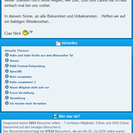
weder Statuten noch feste Regeln, wer Zeit, Lust und Laune hat schaut
einfach mal bei uns vorbei.
In diesem Sinne, an alle Bekannten und Unbekannten... Hoffen wir auf
ein baldiges Wiedersehen...
Ciao Nick
Aktuelles
Aktuelle Themen
Hallo und liebe Grüße aus dem Weissacher Tal
Servus
RIDE Festival Ruhpolding
Spezi266
Moin zusammen
Hallo zusammen! :)
Neues Mitglied stellt sich vor
Kurze Vorstellung
Vorstellung
Ich möchte mich Vorstellen
Wer war da?
Insgesamt waren
1653
Besucher online :: 7 sichtbare Mitglieder, 3 Bots und 1643 Gäste
(basierend auf den heutigen Besuchern)
Der Besucherrekord liegt bei
47519
Besuchern, die am Mo 20. Jul 2026 online waren.