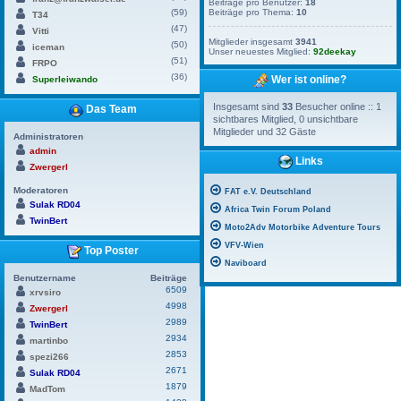
Beiträge pro Benutzer:
18
(59)
Beiträge pro Thema:
10
T34
(47)
Vitti
Mitglieder insgesamt
3941
(50)
iceman
Unser neuestes Mitglied:
92deekay
(51)
FRPO
(36)
Wer ist online?
Superleiwando
Insgesamt sind
33
Besucher online :: 1
Das Team
sichtbares Mitglied, 0 unsichtbare
Mitglieder und 32 Gäste
Administratoren
admin
Links
Zwergerl
Moderatoren
FAT e.V. Deutschland
Sulak RD04
Africa Twin Forum Poland
TwinBert
Moto2Adv Motorbike Adventure Tours
VFV-Wien
Top Poster
Naviboard
Benutzername
Beiträge
6509
xrvsiro
4998
Zwergerl
2989
TwinBert
2934
martinbo
2853
spezi266
2671
Sulak RD04
1879
MadTom