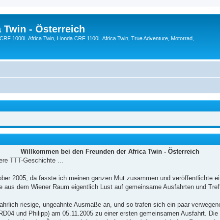
 Twin - Österreich
CRF 1000L Africa Twin, Honda CRF 1100L Africa Twin, True Adventure, Motorrad,
Willkommen bei den Freunden der Africa Twin - Österreich
ere TTT-Geschichte ...
ober 2005, da fasste ich meinen ganzen Mut zusammen und veröffentlichte ei
rte aus dem Wiener Raum eigentlich Lust auf gemeinsame Ausfahrten und Tref
rlich riesige, ungeahnte Ausmaße an, und so trafen sich ein paar verwegen
04 und Philipp) am 05.11.2005 zu einer ersten gemeinsamen Ausfahrt. Die S