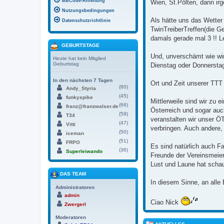
BBCode-Anleitung
Wien, St.Pölten, dann ir
Nutzungsbedingungen
Als hätte uns das Wetter
Datenschutzrichtlinie
TwinTreiberTreffen(die G
damals gerade mal 3 !! L
GEBURTSTAGE
Und, unverschämt wie wir
Heute hat kein Mitglied
Geburtstag
Dienstag oder Donnerstag
In den nächsten 7 Tagen
Ort und Zeit unserer TTT 
(60)
Andy_Styria
(45)
funkyspike
Mittlerweile sind wir z
(66)
franz@franzwalser.de
Österreich und sogar au
(59)
T34
veranstalten wir unser 
(47)
Vitti
verbringen. Auch andere, 
(50)
iceman
(51)
FRPO
Es sind natürlich auch F
(36)
Superleiwando
Freunde der Vereinsmeier
Lust und Laune hat schau
DAS TEAM
In diesem Sinne, an alle
Administratoren
admin
Ciao Nick
Zwergerl
Moderatoren