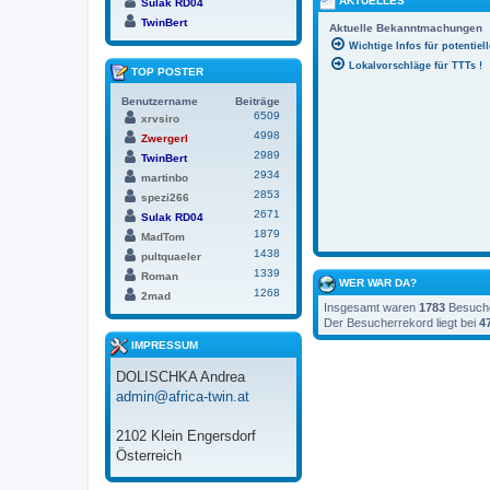
AKTUELLES
Sulak RD04
TwinBert
Aktuelle Bekanntmachungen
Wichtige Infos für potentiel
Lokalvorschläge für TTTs !
TOP POSTER
Benutzername
Beiträge
6509
xrvsiro
4998
Zwergerl
2989
TwinBert
2934
martinbo
2853
spezi266
2671
Sulak RD04
1879
MadTom
1438
pultquaeler
1339
Roman
WER WAR DA?
1268
2mad
Insgesamt waren
1783
Besucher
Der Besucherrekord liegt bei
4
IMPRESSUM
DOLISCHKA Andrea
admin@africa-twin.at
2102 Klein Engersdorf
Österreich