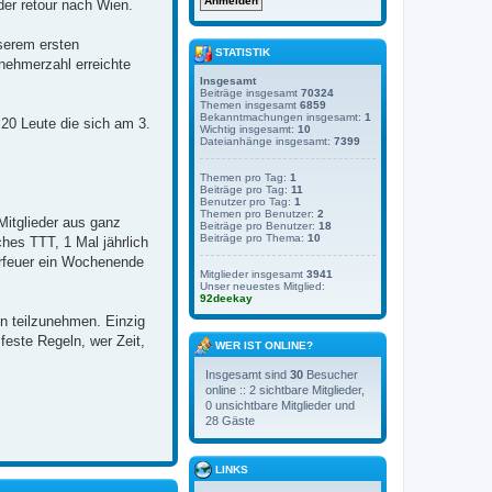
der retour nach Wien.
serem ersten
STATISTIK
nehmerzahl erreichte
Insgesamt
Beiträge insgesamt
70324
Themen insgesamt
6859
Bekanntmachungen insgesamt:
1
 20 Leute die sich am 3.
Wichtig insgesamt:
10
Dateianhänge insgesamt:
7399
Themen pro Tag:
1
Beiträge pro Tag:
11
Benutzer pro Tag:
1
Themen pro Benutzer:
2
itglieder aus ganz
Beiträge pro Benutzer:
18
Beiträge pro Thema:
10
hes TTT, 1 Mal jährlich
erfeuer ein Wochenende
Mitglieder insgesamt
3941
Unser neuestes Mitglied:
92deekay
en teilzunehmen. Einzig
feste Regeln, wer Zeit,
WER IST ONLINE?
Insgesamt sind
30
Besucher
online :: 2 sichtbare Mitglieder,
0 unsichtbare Mitglieder und
28 Gäste
LINKS