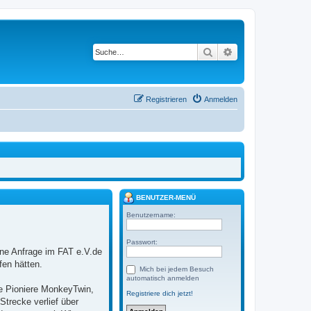
Suche
Erweiterte Suche
Registrieren
Anmelden
BENUTZER-MENÜ
Benutzername:
Passwort:
ne Anfrage im FAT e.V.de
fen hätten.
Mich bei jedem Besuch
automatisch anmelden
e Pioniere MonkeyTwin,
Registriere dich jetzt!
trecke verlief über