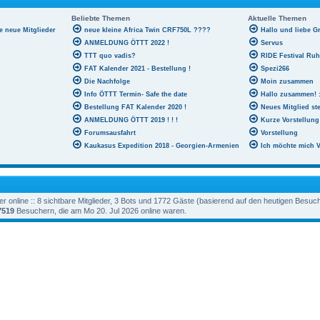
Beliebte Themen
Aktuelle Themen
le neue Mitglieder
neue kleine Africa Twin CRF750L ????
Hallo und liebe G
ANMELDUNG ÖTTT 2022 !
Servus
TTT quo vadis?
RIDE Festival Ru
FAT Kalender 2021 - Bestellung !
Spezi266
Die Nachfolge
Moin zusammen
Info ÖTTT Termin- Safe the date
Hallo zusammen! :
Bestellung FAT Kalender 2020 !
Neues Mitglied ste
ANMELDUNG ÖTTT 2019 ! ! !
Kurze Vorstellung
Forumsausfahrt
Vorstellung
Kaukasus Expedition 2018 - Georgien-Armenien
Ich möchte mich V
 online :: 8 sichtbare Mitglieder, 3 Bots und 1772 Gäste (basierend auf den heutigen Besuc
7519
Besuchern, die am Mo 20. Jul 2026 online waren.