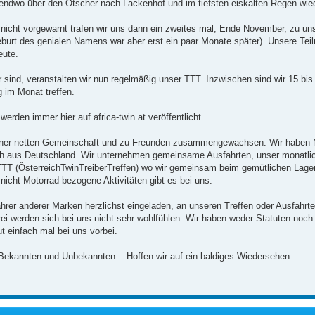
gendwo über den Ötscher nach Lackenhof und im tiefsten eiskalten Regen wie
 nicht vorgewarnt trafen wir uns dann ein zweites mal, Ende November, zu un
eburt des genialen Namens war aber erst ein paar Monate später). Unsere Teil
eute.
 sind, veranstalten wir nun regelmäßig unser TTT. Inzwischen sind wir 15 bis
 im Monat treffen.
werden immer hier auf africa-twin.at veröffentlicht.
u einer netten Gemeinschaft und zu Freunden zusammengewachsen. Wir haben M
ch aus Deutschland. Wir unternehmen gemeinsame Ausfahrten, unser monatlic
ÖTTT (ÖsterreichTwinTreiberTreffen) wo wir gemeinsam beim gemütlichen Lag
nicht Motorrad bezogene Aktivitäten gibt es bei uns.
ahrer anderer Marken herzlichst eingeladen, an unseren Treffen oder Ausfahrt
ei werden sich bei uns nicht sehr wohlfühlen. Wir haben weder Statuten noch 
t einfach mal bei uns vorbei.
 Bekannten und Unbekannten... Hoffen wir auf ein baldiges Wiedersehen...