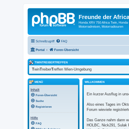
Freunde der Africa
Honda XRV 750 Africa Twin, Honda 
Motorradreisen, Motorradtouren
Schnellzugriff
FAQ
Portal
Foren-Übersicht
TWINTREIBERTREFFEN
T
win
T
reiber
T
reffen Wien-Umgebung
MENÜ
WILLKOMMEN
Inhalt
Ein kurzer Ausflug in uns
Foren-Übersicht
Suche
Also eines Tages im Okt
Registrieren
Forum wieviele registrie
Hilfe
Das Ganze nahm dann wah
FAQ
HOLBC, Nick291, Sulak RD