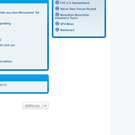
FAT e.V. Deutschland
Africa Twin Forum Poland
rüße aus dem Weissacher Tal
Moto2Adv Motorbike
Adventure Tours
hpolding
VFV-Wien
Naviboard
)
llt sich vor
orstellen
hern)
Gehe zu