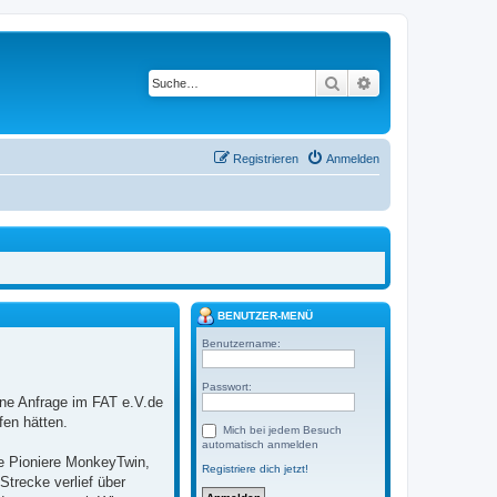
Suche
Erweiterte Suche
Registrieren
Anmelden
BENUTZER-MENÜ
Benutzername:
Passwort:
ne Anfrage im FAT e.V.de
fen hätten.
Mich bei jedem Besuch
automatisch anmelden
e Pioniere MonkeyTwin,
Registriere dich jetzt!
trecke verlief über