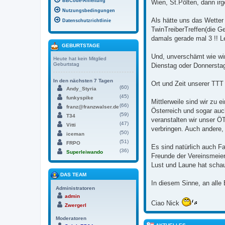
BBCode-Anleitung
Wien, St.Pölten, dann ir
Nutzungsbedingungen
Als hätte uns das Wetter
Datenschutzrichtlinie
TwinTreiberTreffen(die G
damals gerade mal 3 !! L
GEBURTSTAGE
Und, unverschämt wie wir
Heute hat kein Mitglied
Geburtstag
Dienstag oder Donnerstag
In den nächsten 7 Tagen
Ort und Zeit unserer TTT 
(60)
Andy_Styria
(45)
funkyspike
Mittlerweile sind wir z
(66)
franz@franzwalser.de
Österreich und sogar au
(59)
T34
veranstalten wir unser 
(47)
Vitti
verbringen. Auch andere, 
(50)
iceman
(51)
FRPO
Es sind natürlich auch F
(36)
Superleiwando
Freunde der Vereinsmeier
Lust und Laune hat schau
DAS TEAM
In diesem Sinne, an alle
Administratoren
admin
Ciao Nick
Zwergerl
Moderatoren