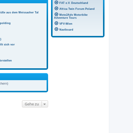
FAT e.V. Deutschland
Africa Twin Forum Poland
rüße aus dem Weissacher Tal
Moto2Adv Motorbike
Adventure Tours
hpolding
VFV-Wien
Naviboard
)
llt sich vor
orstellen
chern)
Gehe zu