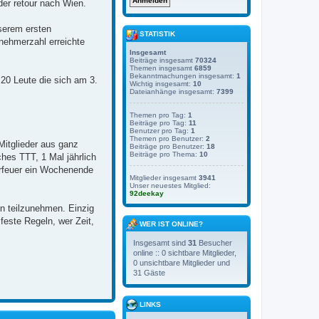
der retour nach Wien.
serem ersten
STATISTIK
nehmerzahl erreichte
Insgesamt
Beiträge insgesamt
70324
Themen insgesamt
6859
Bekanntmachungen insgesamt:
1
 20 Leute die sich am 3.
Wichtig insgesamt:
10
Dateianhänge insgesamt:
7399
Themen pro Tag:
1
Beiträge pro Tag:
11
Benutzer pro Tag:
1
Themen pro Benutzer:
2
itglieder aus ganz
Beiträge pro Benutzer:
18
Beiträge pro Thema:
10
hes TTT, 1 Mal jährlich
erfeuer ein Wochenende
Mitglieder insgesamt
3941
Unser neuestes Mitglied:
92deekay
en teilzunehmen. Einzig
feste Regeln, wer Zeit,
WER IST ONLINE?
Insgesamt sind
31
Besucher
online :: 0 sichtbare Mitglieder,
0 unsichtbare Mitglieder und
31 Gäste
LINKS