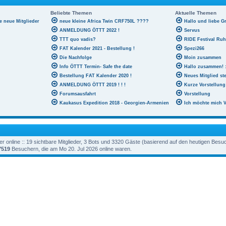
Beliebte Themen
Aktuelle Themen
le neue Mitglieder
neue kleine Africa Twin CRF750L ????
Hallo und liebe G
ANMELDUNG ÖTTT 2022 !
Servus
TTT quo vadis?
RIDE Festival Ru
FAT Kalender 2021 - Bestellung !
Spezi266
Die Nachfolge
Moin zusammen
Info ÖTTT Termin- Safe the date
Hallo zusammen! :
Bestellung FAT Kalender 2020 !
Neues Mitglied ste
ANMELDUNG ÖTTT 2019 ! ! !
Kurze Vorstellung
Forumsausfahrt
Vorstellung
Kaukasus Expedition 2018 - Georgien-Armenien
Ich möchte mich V
 online :: 19 sichtbare Mitglieder, 3 Bots und 3320 Gäste (basierend auf den heutigen Besu
7519
Besuchern, die am Mo 20. Jul 2026 online waren.