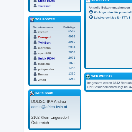
AKTUELLES
Sulak RD04
TwinBert
Aktuelle Bekanntmachungen
Wichtige Infos für potentiel
Lokalvorschläge für TTTs !
TOP POSTER
Benutzername
Beiträge
6509
xrvsiro
4998
Zwergerl
2989
TwinBert
2934
martinbo
2853
spezi266
2671
Sulak RD04
1879
MadTom
1438
pultquaeler
1339
Roman
WER WAR DA?
1268
2mad
Insgesamt waren
3342
Besucher
Der Besucherrekord liegt bei
4
IMPRESSUM
DOLISCHKA Andrea
admin@africa-twin.at
2102 Klein Engersdorf
Österreich