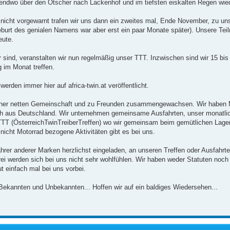
gendwo über den Ötscher nach Lackenhof und im tiefsten eiskalten Regen wie
 nicht vorgewarnt trafen wir uns dann ein zweites mal, Ende November, zu un
eburt des genialen Namens war aber erst ein paar Monate später). Unsere Teil
eute.
 sind, veranstalten wir nun regelmäßig unser TTT. Inzwischen sind wir 15 bis
 im Monat treffen.
werden immer hier auf africa-twin.at veröffentlicht.
u einer netten Gemeinschaft und zu Freunden zusammengewachsen. Wir haben M
ch aus Deutschland. Wir unternehmen gemeinsame Ausfahrten, unser monatlic
ÖTTT (ÖsterreichTwinTreiberTreffen) wo wir gemeinsam beim gemütlichen Lag
nicht Motorrad bezogene Aktivitäten gibt es bei uns.
ahrer anderer Marken herzlichst eingeladen, an unseren Treffen oder Ausfahrt
ei werden sich bei uns nicht sehr wohlfühlen. Wir haben weder Statuten noch 
t einfach mal bei uns vorbei.
 Bekannten und Unbekannten... Hoffen wir auf ein baldiges Wiedersehen...