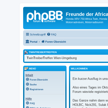
Freunde der Africa
Honda XRV 750 Africa Twin, Honda 
Motorradreisen, Motorradtouren
Schnellzugriff
FAQ
Portal
Foren-Übersicht
TWINTREIBERTREFFEN
T
win
T
reiber
T
reffen Wien-Umgebung
MENÜ
WILLKOMMEN
Inhalt
Ein kurzer Ausflug in uns
Foren-Übersicht
Suche
Also eines Tages im Okt
Registrieren
Forum wieviele registrie
Hilfe
Das Ganze nahm dann wah
FAQ
HOLBC, Nick291, Sulak RD