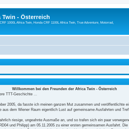
 Twin - Österreich
CRF 1000L Africa Twin, Honda CRF 1100L Africa Twin, True Adventure, Motorrad,
Willkommen bei den Freunden der Africa Twin - Österreich
ere TTT-Geschichte ...
ober 2005, da fasste ich meinen ganzen Mut zusammen und veröffentlichte ei
rte aus dem Wiener Raum eigentlich Lust auf gemeinsame Ausfahrten und Tref
rlich riesige, ungeahnte Ausmaße an, und so trafen sich ein paar verwegen
04 und Philipp) am 05.11.2005 zu einer ersten gemeinsamen Ausfahrt. Die S