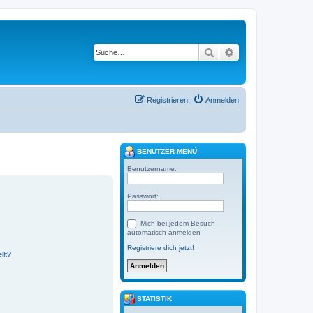
Suche
Erweiterte Suche
Registrieren
Anmelden
BENUTZER-MENÜ
Benutzername:
Passwort:
Mich bei jedem Besuch
automatisch anmelden
Registriere dich jetzt!
llt?
STATISTIK