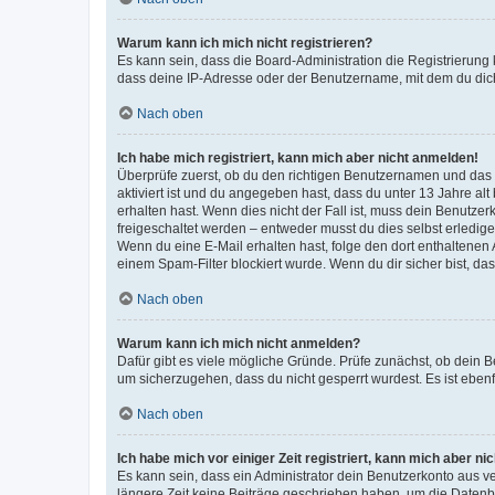
Warum kann ich mich nicht registrieren?
Es kann sein, dass die Board-Administration die Registrierun
dass deine IP-Adresse oder der Benutzername, mit dem du dich 
Nach oben
Ich habe mich registriert, kann mich aber nicht anmelden!
Überprüfe zuerst, ob du den richtigen Benutzernamen und das
aktiviert ist und du angegeben hast, dass du unter 13 Jahre al
erhalten hast. Wenn dies nicht der Fall ist, muss dein Benutzer
freigeschaltet werden – entweder musst du dies selbst erledigen 
Wenn du eine E-Mail erhalten hast, folge den dort enthaltene
einem Spam-Filter blockiert wurde. Wenn du dir sicher bist, d
Nach oben
Warum kann ich mich nicht anmelden?
Dafür gibt es viele mögliche Gründe. Prüfe zunächst, ob dein B
um sicherzugehen, dass du nicht gesperrt wurdest. Es ist ebenf
Nach oben
Ich habe mich vor einiger Zeit registriert, kann mich aber n
Es kann sein, dass ein Administrator dein Benutzerkonto aus v
längere Zeit keine Beiträge geschrieben haben, um die Datenba