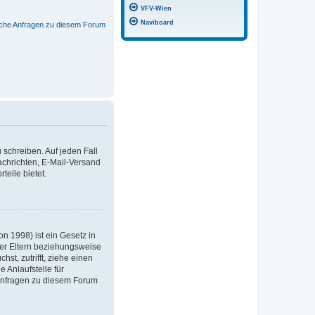
VFV-Wien
Naviboard
ische Anfragen zu diesem Forum
 schreiben. Auf jeden Fall
Nachrichten, E-Mail-Versand
teile bietet.
n 1998) ist ein Gesetz in
der Eltern beziehungsweise
st, zutrifft, ziehe einen
 Anlaufstelle für
e Anfragen zu diesem Forum