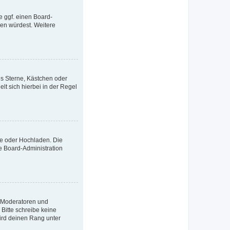
e ggf. einen Board-
tzen würdest. Weitere
es Sterne, Kästchen oder
lt sich hierbei in der Regel
te oder Hochladen. Die
e Board-Administration
e Moderatoren und
Bitte schreibe keine
ird deinen Rang unter