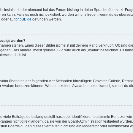
t installiert oder niemand hat das Forum bislang in deine Sprache übersetzt. Frag
ieren kann. Falls es noch nicht existiert, würden wir uns freuen, wenn du es überse
d
oder auf
phpBB.de
gefunden werden.
gezeigt werden?
amen stehen. Eines dieser Bilder ist meist mit deinem Rang verknüpft: Oft sind di
eben. Das andere, meist größere, Bild wird auch als „Avatar“ bezeichnet. Es hande
erschiedlich ist.
 Avatar über eine der folgenden vier Methoden hinzufügen: Gravatar, Galerie, Remo
 Avatare benutzen können. Wenn du keinen Avatar benutzen kannst, solltest du di
viele Beiträge du bislang erstellt hast oder identifizieren bestimmte Benutzer wi
anges nicht direkt ändern, da sie von der Board-Administration festgelegt wurden. 
ten Boards dulden dieses Verhalten nicht und ein Moderator oder Administrator w