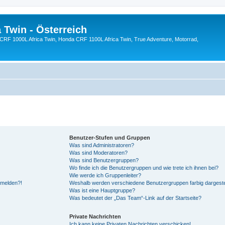
 Twin - Österreich
CRF 1000L Africa Twin, Honda CRF 1100L Africa Twin, True Adventure, Motorrad,
Benutzer-Stufen und Gruppen
Was sind Administratoren?
Was sind Moderatoren?
Was sind Benutzergruppen?
Wo finde ich die Benutzergruppen und wie trete ich ihnen bei?
Wie werde ich Gruppenleiter?
anmelden?!
Weshalb werden verschiedene Benutzergruppen farbig dargeste
Was ist eine Hauptgruppe?
Was bedeutet der „Das Team“-Link auf der Startseite?
Private Nachrichten
Ich kann keine Privaten Nachrichten verschicken!