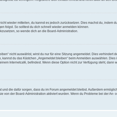
 nicht wieder mitteilen, du kannst es jedoch zurücksetzen. Dies machst du, indem d
n folgst. So solltest du dich schnell wieder anmelden können.
ückzusetzen, so wende dich an die Board-Administration.
en“ nicht auswählst, wirst du nur für eine Sitzung angemeldet. Dies verhindert 
n, kannst du das Kästchen „Angemeldet bleiben“ beim Anmelden auswählen. Dies is
einem Internetcafé, befindest. Wenn diese Option nicht zur Verfügung steht, dann w
 hat und die dafür sorgen, dass du im Forum angemeldet bleibst. Außerdem ermögli
 sie von der Board-Administration aktiviert wurden. Wenn du Probleme bei der An-