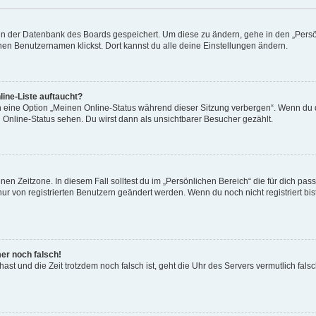
n in der Datenbank des Boards gespeichert. Um diese zu ändern, gehe in den „Persö
nen Benutzernamen klickst. Dort kannst du alle deine Einstellungen ändern.
ine-Liste auftaucht?
n eine Option „Meinen Online-Status während dieser Sitzung verbergen“. Wenn du d
 Online-Status sehen. Du wirst dann als unsichtbarer Besucher gezählt.
nen Zeitzone. In diesem Fall solltest du im „Persönlichen Bereich“ die für dich pa
 nur von registrierten Benutzern geändert werden. Wenn du noch nicht registriert bist
mer noch falsch!
 hast und die Zeit trotzdem noch falsch ist, geht die Uhr des Servers vermutlich fals