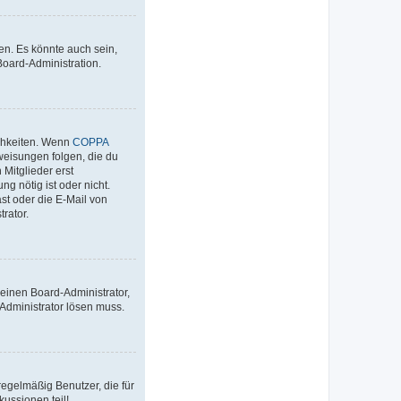
en. Es könnte auch sein,
Board-Administration.
ichkeiten. Wenn
COPPA
nweisungen folgen, die du
 Mitglieder erst
ng nötig ist oder nicht.
st oder die E-Mail von
rator.
 einen Board-Administrator,
 Administrator lösen muss.
egelmäßig Benutzer, die für
ussionen teil!