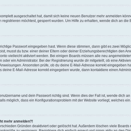
g komplett ausgeschaltet hat, damit sich keine neuen Benutzer mehr anmelden könn
registrieren möchtest, gesperrt wurden. Um Hilfe zu erhalten, wende dich an die 
 richtige Passwort eingegeben hast. Wenn diese stimmen, dann gibt es zwei Mögl
t bist, musst du bzw. einer deiner Eltern oder deiner Erziehungsberechtigten den A
konto vielleicht aktiviert werden. Bei einigen Boards müssen alle neu angemeldeten
oder ein Administrator. Bei der Registrierung wurde dir mitgeteilt, ob eine Aktivieru
n Anweisungen. Ansonsten prüfe, ob du deine E-Mail-Adresse korrekt eingegeben ha
ass deine E-Mail-Adresse korrekt eingegeben wurde, dann kontaktiere einen Administ
enutzername und dein Passwort richtig sind. Wenn dies der Fall ist, wende dich an
alls möglich, dass ein Konfigurationsproblem mit der Website vorliegt, welches ein
icht mehr anmelden?!
erschieden Gründen deaktiviert oder gelöscht hat. Außerdem löschen viele Boards r
nkgröße zu verringern. Registriere dich einfach erneut und nimm aktiv an den Disk