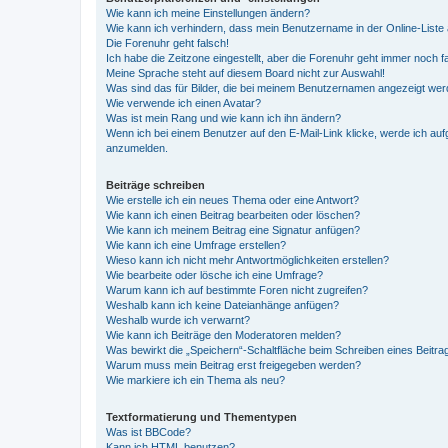
Wie kann ich meine Einstellungen ändern?
Wie kann ich verhindern, dass mein Benutzername in der Online-Liste 
Die Forenuhr geht falsch!
Ich habe die Zeitzone eingestellt, aber die Forenuhr geht immer noch f
Meine Sprache steht auf diesem Board nicht zur Auswahl!
Was sind das für Bilder, die bei meinem Benutzernamen angezeigt we
Wie verwende ich einen Avatar?
Was ist mein Rang und wie kann ich ihn ändern?
Wenn ich bei einem Benutzer auf den E-Mail-Link klicke, werde ich auf
anzumelden.
Beiträge schreiben
Wie erstelle ich ein neues Thema oder eine Antwort?
Wie kann ich einen Beitrag bearbeiten oder löschen?
Wie kann ich meinem Beitrag eine Signatur anfügen?
Wie kann ich eine Umfrage erstellen?
Wieso kann ich nicht mehr Antwortmöglichkeiten erstellen?
Wie bearbeite oder lösche ich eine Umfrage?
Warum kann ich auf bestimmte Foren nicht zugreifen?
Weshalb kann ich keine Dateianhänge anfügen?
Weshalb wurde ich verwarnt?
Wie kann ich Beiträge den Moderatoren melden?
Was bewirkt die „Speichern“-Schaltfläche beim Schreiben eines Beitra
Warum muss mein Beitrag erst freigegeben werden?
Wie markiere ich ein Thema als neu?
Textformatierung und Thementypen
Was ist BBCode?
Kann ich HTML benutzen?