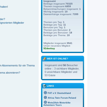
Insgesamt
Beiträge insgesamt
70325
Themen insgesamt
6859
halten!
Bekanntmachungen insgesamt:
1
Wichtig insgesamt:
10
Dateianhänge insgesamt:
7399
eder?
Themen pro Tag:
1
ignorierten Mitglieder
Beiträge pro Tag:
11
Benutzer pro Tag:
1
Themen pro Benutzer:
2
Beiträge pro Benutzer:
18
Beiträge pro Thema:
10
Mitglieder insgesamt
3941
Unser neuestes Mitglied:
92deekay
WER IST ONLINE?
Insgesamt sind
56
Besucher
em Abonnements für ein Thema
online :: 3 sichtbare Mitglieder,
0 unsichtbare Mitglieder und
Thema abonnieren?
53 Gäste
LINKS
FAT e.V. Deutschland
Africa Twin Forum Poland
Moto2Adv Motorbike
Adventure Tours