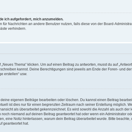
rde ich aufgefordert, mich anzumelden.
on für Nachrichten an andere Benutzer nutzen, falls diese von der Board-Administrat
äste verhindern.
„Neues Thema“ klicken. Um auf einen Beitrag zu antworten, musst du auf „Antworte
ag schreiben kannst. Deine Berechtigungen sind jeweils am Ende der Foren- und der 
e erstellen“ usw.
r deine eigenen Beiträge bearbeiten oder löschen. Du kannst einen Beitrag bearbe
tuell ist dies nur für einen begrenzten Zeitraum nach seiner Erstellung möglich. 
nansicht als überarbeitet gekennzeichnet. Es wird sowohl die Anzahl als auch der le
n noch niemand auf deinen Beitrag geantwortet hat oder wenn ein Administrator od
alten, eine Notiz hinterlassen, warum dein Beitrag überarbeitet wurde. Bitte beachte
f geantwortet hat.