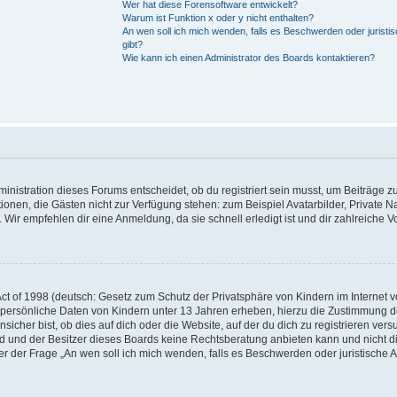
Wer hat diese Forensoftware entwickelt?
Warum ist Funktion x oder y nicht enthalten?
An wen soll ich mich wenden, falls es Beschwerden oder jurist
gibt?
Wie kann ich einen Administrator des Boards kontaktieren?
inistration dieses Forums entscheidet, ob du registriert sein musst, um Beiträge zu
unktionen, die Gästen nicht zur Verfügung stehen: zum Beispiel Avatarbilder, Private 
 Wir empfehlen dir eine Anmeldung, da sie schnell erledigt ist und dir zahlreiche Vor
t of 1998 (deutsch: Gesetz zum Schutz der Privatsphäre von Kindern im Internet vo
 persönliche Daten von Kindern unter 13 Jahren erheben, hierzu die Zustimmung 
her bist, ob dies auf dich oder die Website, auf der du dich zu registrieren versuch
d und der Besitzer dieses Boards keine Rechtsberatung anbieten kann und nicht die
nter der Frage „An wen soll ich mich wenden, falls es Beschwerden oder juristisch