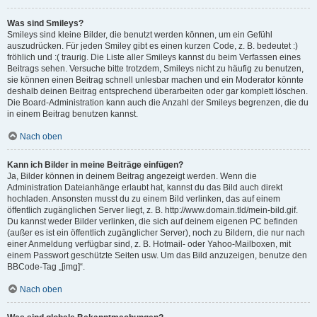
Was sind Smileys?
Smileys sind kleine Bilder, die benutzt werden können, um ein Gefühl
auszudrücken. Für jeden Smiley gibt es einen kurzen Code, z. B. bedeutet :)
fröhlich und :( traurig. Die Liste aller Smileys kannst du beim Verfassen eines
Beitrags sehen. Versuche bitte trotzdem, Smileys nicht zu häufig zu benutzen,
sie können einen Beitrag schnell unlesbar machen und ein Moderator könnte
deshalb deinen Beitrag entsprechend überarbeiten oder gar komplett löschen.
Die Board-Administration kann auch die Anzahl der Smileys begrenzen, die du
in einem Beitrag benutzen kannst.
Nach oben
Kann ich Bilder in meine Beiträge einfügen?
Ja, Bilder können in deinem Beitrag angezeigt werden. Wenn die
Administration Dateianhänge erlaubt hat, kannst du das Bild auch direkt
hochladen. Ansonsten musst du zu einem Bild verlinken, das auf einem
öffentlich zugänglichen Server liegt, z. B. http://www.domain.tld/mein-bild.gif.
Du kannst weder Bilder verlinken, die sich auf deinem eigenen PC befinden
(außer es ist ein öffentlich zugänglicher Server), noch zu Bildern, die nur nach
einer Anmeldung verfügbar sind, z. B. Hotmail- oder Yahoo-Mailboxen, mit
einem Passwort geschützte Seiten usw. Um das Bild anzuzeigen, benutze den
BBCode-Tag „[img]“.
Nach oben