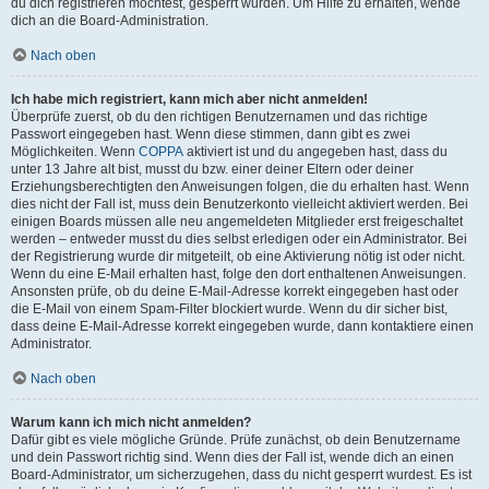
du dich registrieren möchtest, gesperrt wurden. Um Hilfe zu erhalten, wende
dich an die Board-Administration.
Nach oben
Ich habe mich registriert, kann mich aber nicht anmelden!
Überprüfe zuerst, ob du den richtigen Benutzernamen und das richtige
Passwort eingegeben hast. Wenn diese stimmen, dann gibt es zwei
Möglichkeiten. Wenn
COPPA
aktiviert ist und du angegeben hast, dass du
unter 13 Jahre alt bist, musst du bzw. einer deiner Eltern oder deiner
Erziehungsberechtigten den Anweisungen folgen, die du erhalten hast. Wenn
dies nicht der Fall ist, muss dein Benutzerkonto vielleicht aktiviert werden. Bei
einigen Boards müssen alle neu angemeldeten Mitglieder erst freigeschaltet
werden – entweder musst du dies selbst erledigen oder ein Administrator. Bei
der Registrierung wurde dir mitgeteilt, ob eine Aktivierung nötig ist oder nicht.
Wenn du eine E-Mail erhalten hast, folge den dort enthaltenen Anweisungen.
Ansonsten prüfe, ob du deine E-Mail-Adresse korrekt eingegeben hast oder
die E-Mail von einem Spam-Filter blockiert wurde. Wenn du dir sicher bist,
dass deine E-Mail-Adresse korrekt eingegeben wurde, dann kontaktiere einen
Administrator.
Nach oben
Warum kann ich mich nicht anmelden?
Dafür gibt es viele mögliche Gründe. Prüfe zunächst, ob dein Benutzername
und dein Passwort richtig sind. Wenn dies der Fall ist, wende dich an einen
Board-Administrator, um sicherzugehen, dass du nicht gesperrt wurdest. Es ist