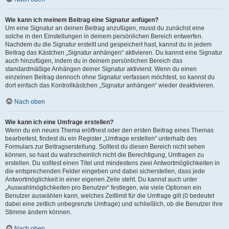
Wie kann ich meinem Beitrag eine Signatur anfügen?
Um eine Signatur an deinen Beitrag anzufügen, musst du zunächst eine
solche in den Einstellungen in deinem persönlichen Bereich entwerfen.
Nachdem du die Signatur erstellt und gespeichert hast, kannst du in jedem
Beitrag das Kästchen „Signatur anhängen“ aktivieren. Du kannst eine Signatur
auch hinzufügen, indem du in deinem persönlichen Bereich das
standardmäßige Anhängen deiner Signatur aktivierst. Wenn du einen
einzelnen Beitrag dennoch ohne Signatur verfassen möchtest, so kannst du
dort einfach das Kontrollkästchen „Signatur anhängen“ wieder deaktivieren.
Nach oben
Wie kann ich eine Umfrage erstellen?
Wenn du ein neues Thema eröffnest oder den ersten Beitrag eines Themas
bearbeitest, findest du ein Register „Umfrage erstellen“ unterhalb des
Formulars zur Beitragserstellung. Solltest du diesen Bereich nicht sehen
können, so hast du wahrscheinlich nicht die Berechtigung, Umfragen zu
erstellen. Du solltest einen Titel und mindestens zwei Antwortmöglichkeiten in
die entsprechenden Felder eingeben und dabei sicherstellen, dass jede
Antwortmöglichkeit in einer eigenen Zeile steht. Du kannst auch unter
„Auswahlmöglichkeiten pro Benutzer“ festlegen, wie viele Optionen ein
Benutzer auswählen kann, welches Zeitlimit für die Umfrage gilt (0 bedeutet
dabei eine zeitlich unbegrenzte Umfrage) und schließlich, ob die Benutzer ihre
Stimme ändern können.
Nach oben