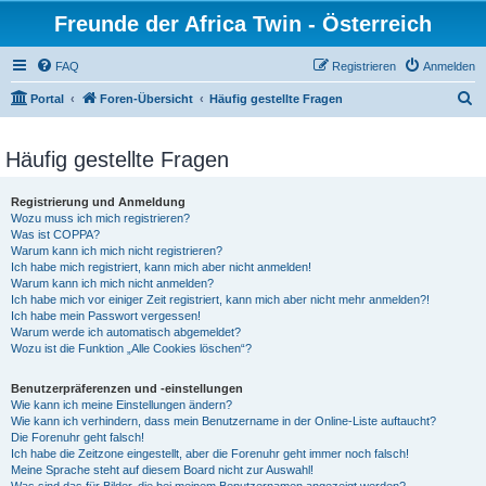
Freunde der Africa Twin - Österreich
FAQ
Registrieren
Anmelden
S
Portal
Foren-Übersicht
Häufig gestellte Fragen
u
c
Häufig gestellte Fragen
h
Registrierung und Anmeldung
e
Wozu muss ich mich registrieren?
Was ist COPPA?
Warum kann ich mich nicht registrieren?
Ich habe mich registriert, kann mich aber nicht anmelden!
Warum kann ich mich nicht anmelden?
Ich habe mich vor einiger Zeit registriert, kann mich aber nicht mehr anmelden?!
Ich habe mein Passwort vergessen!
Warum werde ich automatisch abgemeldet?
Wozu ist die Funktion „Alle Cookies löschen“?
Benutzerpräferenzen und -einstellungen
Wie kann ich meine Einstellungen ändern?
Wie kann ich verhindern, dass mein Benutzername in der Online-Liste auftaucht?
Die Forenuhr geht falsch!
Ich habe die Zeitzone eingestellt, aber die Forenuhr geht immer noch falsch!
Meine Sprache steht auf diesem Board nicht zur Auswahl!