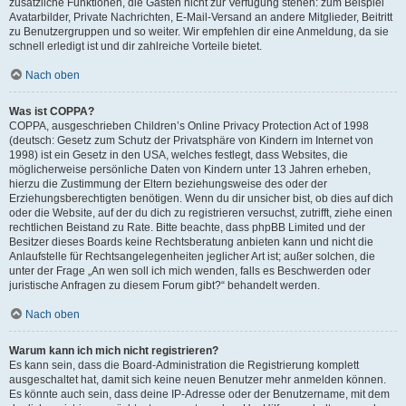
zusätzliche Funktionen, die Gästen nicht zur Verfügung stehen: zum Beispiel
Avatarbilder, Private Nachrichten, E-Mail-Versand an andere Mitglieder, Beitritt
zu Benutzergruppen und so weiter. Wir empfehlen dir eine Anmeldung, da sie
schnell erledigt ist und dir zahlreiche Vorteile bietet.
Nach oben
Was ist COPPA?
COPPA, ausgeschrieben Children’s Online Privacy Protection Act of 1998
(deutsch: Gesetz zum Schutz der Privatsphäre von Kindern im Internet von
1998) ist ein Gesetz in den USA, welches festlegt, dass Websites, die
möglicherweise persönliche Daten von Kindern unter 13 Jahren erheben,
hierzu die Zustimmung der Eltern beziehungsweise des oder der
Erziehungsberechtigten benötigen. Wenn du dir unsicher bist, ob dies auf dich
oder die Website, auf der du dich zu registrieren versuchst, zutrifft, ziehe einen
rechtlichen Beistand zu Rate. Bitte beachte, dass phpBB Limited und der
Besitzer dieses Boards keine Rechtsberatung anbieten kann und nicht die
Anlaufstelle für Rechtsangelegenheiten jeglicher Art ist; außer solchen, die
unter der Frage „An wen soll ich mich wenden, falls es Beschwerden oder
juristische Anfragen zu diesem Forum gibt?“ behandelt werden.
Nach oben
Warum kann ich mich nicht registrieren?
Es kann sein, dass die Board-Administration die Registrierung komplett
ausgeschaltet hat, damit sich keine neuen Benutzer mehr anmelden können.
Es könnte auch sein, dass deine IP-Adresse oder der Benutzername, mit dem