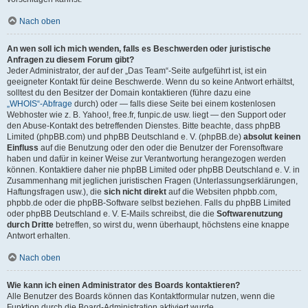
Nach oben
An wen soll ich mich wenden, falls es Beschwerden oder juristische
Anfragen zu diesem Forum gibt?
Jeder Administrator, der auf der „Das Team“-Seite aufgeführt ist, ist ein
geeigneter Kontakt für deine Beschwerde. Wenn du so keine Antwort erhältst,
solltest du den Besitzer der Domain kontaktieren (führe dazu eine
„WHOIS“-Abfrage
durch) oder — falls diese Seite bei einem kostenlosen
Webhoster wie z. B. Yahoo!, free.fr, funpic.de usw. liegt — den Support oder
den Abuse-Kontakt des betreffenden Dienstes. Bitte beachte, dass phpBB
Limited (phpBB.com) und phpBB Deutschland e. V. (phpBB.de)
absolut keinen
Einfluss
auf die Benutzung oder den oder die Benutzer der Forensoftware
haben und dafür in keiner Weise zur Verantwortung herangezogen werden
können. Kontaktiere daher nie phpBB Limited oder phpBB Deutschland e. V. in
Zusammenhang mit jeglichen juristischen Fragen (Unterlassungserklärungen,
Haftungsfragen usw.), die
sich nicht direkt
auf die Websiten phpbb.com,
phpbb.de oder die phpBB-Software selbst beziehen. Falls du phpBB Limited
oder phpBB Deutschland e. V. E-Mails schreibst, die die
Softwarenutzung
durch Dritte
betreffen, so wirst du, wenn überhaupt, höchstens eine knappe
Antwort erhalten.
Nach oben
Wie kann ich einen Administrator des Boards kontaktieren?
Alle Benutzer des Boards können das Kontaktformular nutzen, wenn die
Funktion durch die Board-Administration aktiviert wurde.