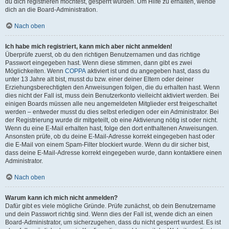
du dich registrieren möchtest, gesperrt wurden. Um Hilfe zu erhalten, wende
dich an die Board-Administration.
Nach oben
Ich habe mich registriert, kann mich aber nicht anmelden!
Überprüfe zuerst, ob du den richtigen Benutzernamen und das richtige
Passwort eingegeben hast. Wenn diese stimmen, dann gibt es zwei
Möglichkeiten. Wenn
COPPA
aktiviert ist und du angegeben hast, dass du
unter 13 Jahre alt bist, musst du bzw. einer deiner Eltern oder deiner
Erziehungsberechtigten den Anweisungen folgen, die du erhalten hast. Wenn
dies nicht der Fall ist, muss dein Benutzerkonto vielleicht aktiviert werden. Bei
einigen Boards müssen alle neu angemeldeten Mitglieder erst freigeschaltet
werden – entweder musst du dies selbst erledigen oder ein Administrator. Bei
der Registrierung wurde dir mitgeteilt, ob eine Aktivierung nötig ist oder nicht.
Wenn du eine E-Mail erhalten hast, folge den dort enthaltenen Anweisungen.
Ansonsten prüfe, ob du deine E-Mail-Adresse korrekt eingegeben hast oder
die E-Mail von einem Spam-Filter blockiert wurde. Wenn du dir sicher bist,
dass deine E-Mail-Adresse korrekt eingegeben wurde, dann kontaktiere einen
Administrator.
Nach oben
Warum kann ich mich nicht anmelden?
Dafür gibt es viele mögliche Gründe. Prüfe zunächst, ob dein Benutzername
und dein Passwort richtig sind. Wenn dies der Fall ist, wende dich an einen
Board-Administrator, um sicherzugehen, dass du nicht gesperrt wurdest. Es ist