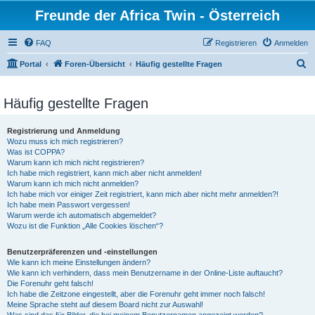
Freunde der Africa Twin - Österreich
FAQ
Registrieren
Anmelden
S
Portal
Foren-Übersicht
Häufig gestellte Fragen
u
c
Häufig gestellte Fragen
h
Registrierung und Anmeldung
e
Wozu muss ich mich registrieren?
Was ist COPPA?
Warum kann ich mich nicht registrieren?
Ich habe mich registriert, kann mich aber nicht anmelden!
Warum kann ich mich nicht anmelden?
Ich habe mich vor einiger Zeit registriert, kann mich aber nicht mehr anmelden?!
Ich habe mein Passwort vergessen!
Warum werde ich automatisch abgemeldet?
Wozu ist die Funktion „Alle Cookies löschen“?
Benutzerpräferenzen und -einstellungen
Wie kann ich meine Einstellungen ändern?
Wie kann ich verhindern, dass mein Benutzername in der Online-Liste auftaucht?
Die Forenuhr geht falsch!
Ich habe die Zeitzone eingestellt, aber die Forenuhr geht immer noch falsch!
Meine Sprache steht auf diesem Board nicht zur Auswahl!