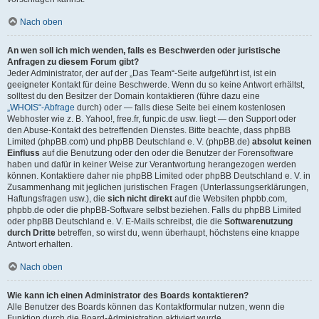
Nach oben
An wen soll ich mich wenden, falls es Beschwerden oder juristische
Anfragen zu diesem Forum gibt?
Jeder Administrator, der auf der „Das Team“-Seite aufgeführt ist, ist ein
geeigneter Kontakt für deine Beschwerde. Wenn du so keine Antwort erhältst,
solltest du den Besitzer der Domain kontaktieren (führe dazu eine
„WHOIS“-Abfrage
durch) oder — falls diese Seite bei einem kostenlosen
Webhoster wie z. B. Yahoo!, free.fr, funpic.de usw. liegt — den Support oder
den Abuse-Kontakt des betreffenden Dienstes. Bitte beachte, dass phpBB
Limited (phpBB.com) und phpBB Deutschland e. V. (phpBB.de)
absolut keinen
Einfluss
auf die Benutzung oder den oder die Benutzer der Forensoftware
haben und dafür in keiner Weise zur Verantwortung herangezogen werden
können. Kontaktiere daher nie phpBB Limited oder phpBB Deutschland e. V. in
Zusammenhang mit jeglichen juristischen Fragen (Unterlassungserklärungen,
Haftungsfragen usw.), die
sich nicht direkt
auf die Websiten phpbb.com,
phpbb.de oder die phpBB-Software selbst beziehen. Falls du phpBB Limited
oder phpBB Deutschland e. V. E-Mails schreibst, die die
Softwarenutzung
durch Dritte
betreffen, so wirst du, wenn überhaupt, höchstens eine knappe
Antwort erhalten.
Nach oben
Wie kann ich einen Administrator des Boards kontaktieren?
Alle Benutzer des Boards können das Kontaktformular nutzen, wenn die
Funktion durch die Board-Administration aktiviert wurde.