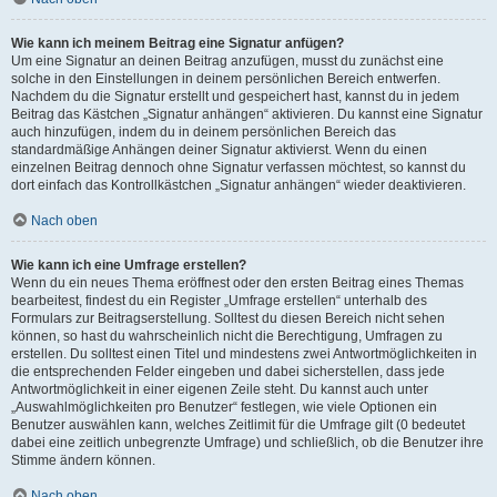
Wie kann ich meinem Beitrag eine Signatur anfügen?
Um eine Signatur an deinen Beitrag anzufügen, musst du zunächst eine
solche in den Einstellungen in deinem persönlichen Bereich entwerfen.
Nachdem du die Signatur erstellt und gespeichert hast, kannst du in jedem
Beitrag das Kästchen „Signatur anhängen“ aktivieren. Du kannst eine Signatur
auch hinzufügen, indem du in deinem persönlichen Bereich das
standardmäßige Anhängen deiner Signatur aktivierst. Wenn du einen
einzelnen Beitrag dennoch ohne Signatur verfassen möchtest, so kannst du
dort einfach das Kontrollkästchen „Signatur anhängen“ wieder deaktivieren.
Nach oben
Wie kann ich eine Umfrage erstellen?
Wenn du ein neues Thema eröffnest oder den ersten Beitrag eines Themas
bearbeitest, findest du ein Register „Umfrage erstellen“ unterhalb des
Formulars zur Beitragserstellung. Solltest du diesen Bereich nicht sehen
können, so hast du wahrscheinlich nicht die Berechtigung, Umfragen zu
erstellen. Du solltest einen Titel und mindestens zwei Antwortmöglichkeiten in
die entsprechenden Felder eingeben und dabei sicherstellen, dass jede
Antwortmöglichkeit in einer eigenen Zeile steht. Du kannst auch unter
„Auswahlmöglichkeiten pro Benutzer“ festlegen, wie viele Optionen ein
Benutzer auswählen kann, welches Zeitlimit für die Umfrage gilt (0 bedeutet
dabei eine zeitlich unbegrenzte Umfrage) und schließlich, ob die Benutzer ihre
Stimme ändern können.
Nach oben