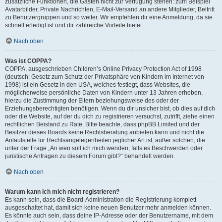
zusätzliche Funktionen, die Gästen nicht zur Verfügung stehen: zum Beispiel
Avatarbilder, Private Nachrichten, E-Mail-Versand an andere Mitglieder, Beitritt
zu Benutzergruppen und so weiter. Wir empfehlen dir eine Anmeldung, da sie
schnell erledigt ist und dir zahlreiche Vorteile bietet.
Nach oben
Was ist COPPA?
COPPA, ausgeschrieben Children’s Online Privacy Protection Act of 1998
(deutsch: Gesetz zum Schutz der Privatsphäre von Kindern im Internet von
1998) ist ein Gesetz in den USA, welches festlegt, dass Websites, die
möglicherweise persönliche Daten von Kindern unter 13 Jahren erheben,
hierzu die Zustimmung der Eltern beziehungsweise des oder der
Erziehungsberechtigten benötigen. Wenn du dir unsicher bist, ob dies auf dich
oder die Website, auf der du dich zu registrieren versuchst, zutrifft, ziehe einen
rechtlichen Beistand zu Rate. Bitte beachte, dass phpBB Limited und der
Besitzer dieses Boards keine Rechtsberatung anbieten kann und nicht die
Anlaufstelle für Rechtsangelegenheiten jeglicher Art ist; außer solchen, die
unter der Frage „An wen soll ich mich wenden, falls es Beschwerden oder
juristische Anfragen zu diesem Forum gibt?“ behandelt werden.
Nach oben
Warum kann ich mich nicht registrieren?
Es kann sein, dass die Board-Administration die Registrierung komplett
ausgeschaltet hat, damit sich keine neuen Benutzer mehr anmelden können.
Es könnte auch sein, dass deine IP-Adresse oder der Benutzername, mit dem