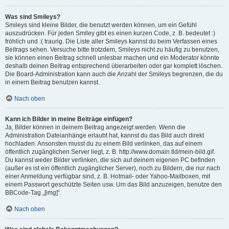
Was sind Smileys?
Smileys sind kleine Bilder, die benutzt werden können, um ein Gefühl
auszudrücken. Für jeden Smiley gibt es einen kurzen Code, z. B. bedeutet :)
fröhlich und :( traurig. Die Liste aller Smileys kannst du beim Verfassen eines
Beitrags sehen. Versuche bitte trotzdem, Smileys nicht zu häufig zu benutzen,
sie können einen Beitrag schnell unlesbar machen und ein Moderator könnte
deshalb deinen Beitrag entsprechend überarbeiten oder gar komplett löschen.
Die Board-Administration kann auch die Anzahl der Smileys begrenzen, die du
in einem Beitrag benutzen kannst.
Nach oben
Kann ich Bilder in meine Beiträge einfügen?
Ja, Bilder können in deinem Beitrag angezeigt werden. Wenn die
Administration Dateianhänge erlaubt hat, kannst du das Bild auch direkt
hochladen. Ansonsten musst du zu einem Bild verlinken, das auf einem
öffentlich zugänglichen Server liegt, z. B. http://www.domain.tld/mein-bild.gif.
Du kannst weder Bilder verlinken, die sich auf deinem eigenen PC befinden
(außer es ist ein öffentlich zugänglicher Server), noch zu Bildern, die nur nach
einer Anmeldung verfügbar sind, z. B. Hotmail- oder Yahoo-Mailboxen, mit
einem Passwort geschützte Seiten usw. Um das Bild anzuzeigen, benutze den
BBCode-Tag „[img]“.
Nach oben