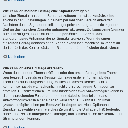
Wie kann ich meinem Beitrag eine Signatur anfügen?
Um eine Signatur an deinen Beitrag anzufügen, musst du zunächst eine
solche in den Einstellungen in deinem persönlichen Bereich entwerfen.
Nachdem du die Signatur erstellt und gespeichert hast, kannst du in jedem
Beitrag das Kästchen „Signatur anhängen“ aktivieren. Du kannst eine Signatur
auch hinzufügen, indem du in deinem persönlichen Bereich das
standardmäßige Anhängen deiner Signatur aktivierst. Wenn du einen
einzelnen Beitrag dennoch ohne Signatur verfassen möchtest, so kannst du
dort einfach das Kontrollkästchen „Signatur anhängen“ wieder deaktivieren.
Nach oben
Wie kann ich eine Umfrage erstellen?
Wenn du ein neues Thema eröffnest oder den ersten Beitrag eines Themas
bearbeitest, findest du ein Register „Umfrage erstellen“ unterhalb des
Formulars zur Beitragserstellung. Solltest du diesen Bereich nicht sehen
können, so hast du wahrscheinlich nicht die Berechtigung, Umfragen zu
erstellen. Du solltest einen Titel und mindestens zwei Antwortmöglichkeiten in
die entsprechenden Felder eingeben und dabei sicherstellen, dass jede
Antwortmöglichkeit in einer eigenen Zeile steht. Du kannst auch unter
„Auswahlmöglichkeiten pro Benutzer“ festlegen, wie viele Optionen ein
Benutzer auswählen kann, welches Zeitlimit für die Umfrage gilt (0 bedeutet
dabei eine zeitlich unbegrenzte Umfrage) und schließlich, ob die Benutzer ihre
Stimme ändern können.
Nach oben