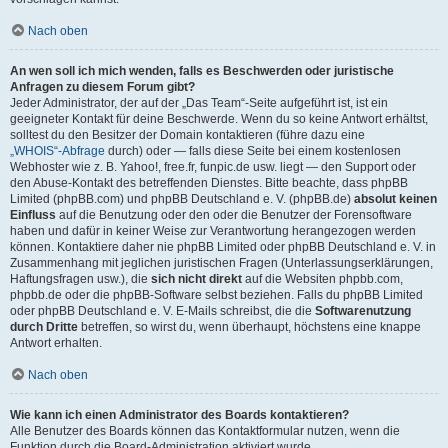
Nach oben
An wen soll ich mich wenden, falls es Beschwerden oder juristische
Anfragen zu diesem Forum gibt?
Jeder Administrator, der auf der „Das Team“-Seite aufgeführt ist, ist ein
geeigneter Kontakt für deine Beschwerde. Wenn du so keine Antwort erhältst,
solltest du den Besitzer der Domain kontaktieren (führe dazu eine
„WHOIS“-Abfrage
durch) oder — falls diese Seite bei einem kostenlosen
Webhoster wie z. B. Yahoo!, free.fr, funpic.de usw. liegt — den Support oder
den Abuse-Kontakt des betreffenden Dienstes. Bitte beachte, dass phpBB
Limited (phpBB.com) und phpBB Deutschland e. V. (phpBB.de)
absolut keinen
Einfluss
auf die Benutzung oder den oder die Benutzer der Forensoftware
haben und dafür in keiner Weise zur Verantwortung herangezogen werden
können. Kontaktiere daher nie phpBB Limited oder phpBB Deutschland e. V. in
Zusammenhang mit jeglichen juristischen Fragen (Unterlassungserklärungen,
Haftungsfragen usw.), die
sich nicht direkt
auf die Websiten phpbb.com,
phpbb.de oder die phpBB-Software selbst beziehen. Falls du phpBB Limited
oder phpBB Deutschland e. V. E-Mails schreibst, die die
Softwarenutzung
durch Dritte
betreffen, so wirst du, wenn überhaupt, höchstens eine knappe
Antwort erhalten.
Nach oben
Wie kann ich einen Administrator des Boards kontaktieren?
Alle Benutzer des Boards können das Kontaktformular nutzen, wenn die
Funktion durch die Board-Administration aktiviert wurde.