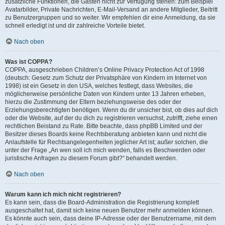
zusätzliche Funktionen, die Gästen nicht zur Verfügung stehen: zum Beispiel
Avatarbilder, Private Nachrichten, E-Mail-Versand an andere Mitglieder, Beitritt
zu Benutzergruppen und so weiter. Wir empfehlen dir eine Anmeldung, da sie
schnell erledigt ist und dir zahlreiche Vorteile bietet.
Nach oben
Was ist COPPA?
COPPA, ausgeschrieben Children’s Online Privacy Protection Act of 1998
(deutsch: Gesetz zum Schutz der Privatsphäre von Kindern im Internet von
1998) ist ein Gesetz in den USA, welches festlegt, dass Websites, die
möglicherweise persönliche Daten von Kindern unter 13 Jahren erheben,
hierzu die Zustimmung der Eltern beziehungsweise des oder der
Erziehungsberechtigten benötigen. Wenn du dir unsicher bist, ob dies auf dich
oder die Website, auf der du dich zu registrieren versuchst, zutrifft, ziehe einen
rechtlichen Beistand zu Rate. Bitte beachte, dass phpBB Limited und der
Besitzer dieses Boards keine Rechtsberatung anbieten kann und nicht die
Anlaufstelle für Rechtsangelegenheiten jeglicher Art ist; außer solchen, die
unter der Frage „An wen soll ich mich wenden, falls es Beschwerden oder
juristische Anfragen zu diesem Forum gibt?“ behandelt werden.
Nach oben
Warum kann ich mich nicht registrieren?
Es kann sein, dass die Board-Administration die Registrierung komplett
ausgeschaltet hat, damit sich keine neuen Benutzer mehr anmelden können.
Es könnte auch sein, dass deine IP-Adresse oder der Benutzername, mit dem