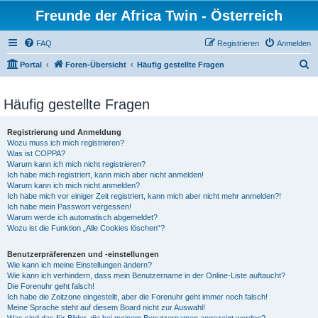
Freunde der Africa Twin - Österreich
FAQ
Registrieren
Anmelden
S
Portal
Foren-Übersicht
Häufig gestellte Fragen
u
c
Häufig gestellte Fragen
h
Registrierung und Anmeldung
e
Wozu muss ich mich registrieren?
Was ist COPPA?
Warum kann ich mich nicht registrieren?
Ich habe mich registriert, kann mich aber nicht anmelden!
Warum kann ich mich nicht anmelden?
Ich habe mich vor einiger Zeit registriert, kann mich aber nicht mehr anmelden?!
Ich habe mein Passwort vergessen!
Warum werde ich automatisch abgemeldet?
Wozu ist die Funktion „Alle Cookies löschen“?
Benutzerpräferenzen und -einstellungen
Wie kann ich meine Einstellungen ändern?
Wie kann ich verhindern, dass mein Benutzername in der Online-Liste auftaucht?
Die Forenuhr geht falsch!
Ich habe die Zeitzone eingestellt, aber die Forenuhr geht immer noch falsch!
Meine Sprache steht auf diesem Board nicht zur Auswahl!