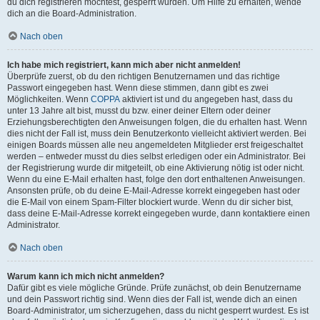
du dich registrieren möchtest, gesperrt wurden. Um Hilfe zu erhalten, wende
dich an die Board-Administration.
Nach oben
Ich habe mich registriert, kann mich aber nicht anmelden!
Überprüfe zuerst, ob du den richtigen Benutzernamen und das richtige
Passwort eingegeben hast. Wenn diese stimmen, dann gibt es zwei
Möglichkeiten. Wenn
COPPA
aktiviert ist und du angegeben hast, dass du
unter 13 Jahre alt bist, musst du bzw. einer deiner Eltern oder deiner
Erziehungsberechtigten den Anweisungen folgen, die du erhalten hast. Wenn
dies nicht der Fall ist, muss dein Benutzerkonto vielleicht aktiviert werden. Bei
einigen Boards müssen alle neu angemeldeten Mitglieder erst freigeschaltet
werden – entweder musst du dies selbst erledigen oder ein Administrator. Bei
der Registrierung wurde dir mitgeteilt, ob eine Aktivierung nötig ist oder nicht.
Wenn du eine E-Mail erhalten hast, folge den dort enthaltenen Anweisungen.
Ansonsten prüfe, ob du deine E-Mail-Adresse korrekt eingegeben hast oder
die E-Mail von einem Spam-Filter blockiert wurde. Wenn du dir sicher bist,
dass deine E-Mail-Adresse korrekt eingegeben wurde, dann kontaktiere einen
Administrator.
Nach oben
Warum kann ich mich nicht anmelden?
Dafür gibt es viele mögliche Gründe. Prüfe zunächst, ob dein Benutzername
und dein Passwort richtig sind. Wenn dies der Fall ist, wende dich an einen
Board-Administrator, um sicherzugehen, dass du nicht gesperrt wurdest. Es ist