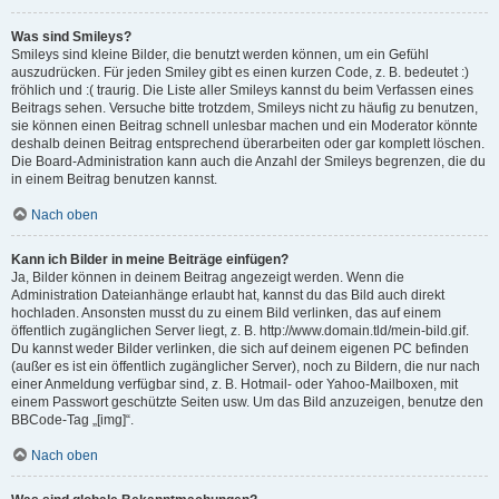
Was sind Smileys?
Smileys sind kleine Bilder, die benutzt werden können, um ein Gefühl
auszudrücken. Für jeden Smiley gibt es einen kurzen Code, z. B. bedeutet :)
fröhlich und :( traurig. Die Liste aller Smileys kannst du beim Verfassen eines
Beitrags sehen. Versuche bitte trotzdem, Smileys nicht zu häufig zu benutzen,
sie können einen Beitrag schnell unlesbar machen und ein Moderator könnte
deshalb deinen Beitrag entsprechend überarbeiten oder gar komplett löschen.
Die Board-Administration kann auch die Anzahl der Smileys begrenzen, die du
in einem Beitrag benutzen kannst.
Nach oben
Kann ich Bilder in meine Beiträge einfügen?
Ja, Bilder können in deinem Beitrag angezeigt werden. Wenn die
Administration Dateianhänge erlaubt hat, kannst du das Bild auch direkt
hochladen. Ansonsten musst du zu einem Bild verlinken, das auf einem
öffentlich zugänglichen Server liegt, z. B. http://www.domain.tld/mein-bild.gif.
Du kannst weder Bilder verlinken, die sich auf deinem eigenen PC befinden
(außer es ist ein öffentlich zugänglicher Server), noch zu Bildern, die nur nach
einer Anmeldung verfügbar sind, z. B. Hotmail- oder Yahoo-Mailboxen, mit
einem Passwort geschützte Seiten usw. Um das Bild anzuzeigen, benutze den
BBCode-Tag „[img]“.
Nach oben