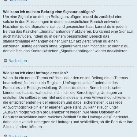
Wie kann ich meinem Beitrag eine Signatur anfügen?
Um eine Signatur an deinen Beitrag anzufügen, musst du zunächst eine
solche in den Einstellungen in deinem persönlichen Bereich entwerfen.
Nachdem du die Signatur erstellt und gespeichert hast, kannst du in jedem
Beitrag das Kästchen „Signatur anhängen“ aktivieren. Du kannst eine Signatur
auch hinzufügen, indem du in deinem persönlichen Bereich das
standardmäßige Anhängen deiner Signatur aktivierst. Wenn du einen
einzelnen Beitrag dennoch ohne Signatur verfassen möchtest, so kannst du
dort einfach das Kontrollkästchen „Signatur anhängen“ wieder deaktivieren.
Nach oben
Wie kann ich eine Umfrage erstellen?
Wenn du ein neues Thema eröffnest oder den ersten Beitrag eines Themas
bearbeitest, findest du ein Register „Umfrage erstellen“ unterhalb des
Formulars zur Beitragserstellung. Solltest du diesen Bereich nicht sehen
können, so hast du wahrscheinlich nicht die Berechtigung, Umfragen zu
erstellen. Du solltest einen Titel und mindestens zwei Antwortmöglichkeiten in
die entsprechenden Felder eingeben und dabei sicherstellen, dass jede
Antwortmöglichkeit in einer eigenen Zeile steht. Du kannst auch unter
„Auswahlmöglichkeiten pro Benutzer“ festlegen, wie viele Optionen ein
Benutzer auswählen kann, welches Zeitlimit für die Umfrage gilt (0 bedeutet
dabei eine zeitlich unbegrenzte Umfrage) und schließlich, ob die Benutzer ihre
Stimme ändern können.
Nach oben