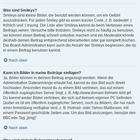
Was sind Smileys?
Smileys sind kleine Bilder, die benutzt werden können, um ein Gefühl
auszudrücken. Für jeden Smiley gibt es einen kurzen Code, z. B. bedeutet :)
fröhlich und :( traurig. Die Liste aller Smileys kannst du beim Verfassen eines
Beitrags sehen. Versuche bitte trotzdem, Smileys nicht zu häufig zu benutzen,
sie können einen Beitrag schnell unlesbar machen und ein Moderator könnte
deshalb deinen Beitrag entsprechend überarbeiten oder gar komplett löschen.
Die Board-Administration kann auch die Anzahl der Smileys begrenzen, die du
in einem Beitrag benutzen kannst.
Nach oben
Kann ich Bilder in meine Beiträge einfügen?
Ja, Bilder können in deinem Beitrag angezeigt werden. Wenn die
Administration Dateianhänge erlaubt hat, kannst du das Bild auch direkt
hochladen. Ansonsten musst du zu einem Bild verlinken, das auf einem
öffentlich zugänglichen Server liegt, z. B. http://www.domain.tld/mein-bild.gif.
Du kannst weder Bilder verlinken, die sich auf deinem eigenen PC befinden
(außer es ist ein öffentlich zugänglicher Server), noch zu Bildern, die nur nach
einer Anmeldung verfügbar sind, z. B. Hotmail- oder Yahoo-Mailboxen, mit
einem Passwort geschützte Seiten usw. Um das Bild anzuzeigen, benutze den
BBCode-Tag „[img]“.
Nach oben