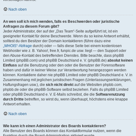
Nach oben
An wen soll ich mich wenden, falls es Beschwerden oder juristische
Anfragen zu diesem Forum gibt?
Jeder Administrator, der auf der „Das Team“-Seite aufgeführt ist, ist ein
geeigneter Kontakt für deine Beschwerde. Wenn du so keine Antwort erhältst,
solltest du den Besitzer der Domain kontaktieren (führe dazu eine
„WHOIS“-Abfrage
durch) oder — falls diese Seite bei einem kostenlosen
Webhoster wie z. B. Yahoo!, free.fr, funpic.de usw. liegt — den Support oder
den Abuse-Kontakt des betreffenden Dienstes. Bitte beachte, dass phpBB
Limited (phpBB.com) und phpBB Deutschland e. V. (phpBB.de)
absolut keinen
Einfluss
auf die Benutzung oder den oder die Benutzer der Forensoftware
haben und dafür in keiner Weise zur Verantwortung herangezogen werden
können. Kontaktiere daher nie phpBB Limited oder phpBB Deutschland e. V. in
Zusammenhang mit jeglichen juristischen Fragen (Unterlassungserklärungen,
Haftungsfragen usw.), die
sich nicht direkt
auf die Websiten phpbb.com,
phpbb.de oder die phpBB-Software selbst beziehen. Falls du phpBB Limited
oder phpBB Deutschland e. V. E-Mails schreibst, die die
Softwarenutzung
durch Dritte
betreffen, so wirst du, wenn überhaupt, höchstens eine knappe
Antwort erhalten.
Nach oben
Wie kann ich einen Administrator des Boards kontaktieren?
Alle Benutzer des Boards können das Kontaktformular nutzen, wenn die
Funktion durch die Board-Administration aktiviert wurde.