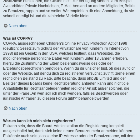
zusätzliche Funktionen, die Gästen nicht zur Verfügung stehen: zum Beispiel
Avatarbilder, Private Nachrichten, E-Mail-Versand an andere Mitglieder, Beitritt
zu Benutzergruppen und so weiter. Wir empfehlen dir eine Anmeldung, da sie
schnell erledigt ist und dir zahlreiche Vorteile bietet.
Nach oben
Was ist COPPA?
COPPA, ausgeschrieben Children’s Online Privacy Protection Act of 1998
(deutsch: Gesetz zum Schutz der Privatsphäre von Kindern im Internet von
1998) ist ein Gesetz in den USA, welches festlegt, dass Websites, die
möglicherweise persönliche Daten von Kindern unter 13 Jahren erheben,
hierzu die Zustimmung der Eltern beziehungsweise des oder der
Erziehungsberechtigten benötigen. Wenn du dir unsicher bist, ob dies auf dich
oder die Website, auf der du dich zu registrieren versuchst, zutrifft, ziehe einen
rechtlichen Beistand zu Rate. Bitte beachte, dass phpBB Limited und der
Besitzer dieses Boards keine Rechtsberatung anbieten kann und nicht die
Anlaufstelle für Rechtsangelegenheiten jeglicher Art ist; außer solchen, die
unter der Frage „An wen soll ich mich wenden, falls es Beschwerden oder
juristische Anfragen zu diesem Forum gibt?“ behandelt werden.
Nach oben
Warum kann ich mich nicht registrieren?
Es kann sein, dass die Board-Administration die Registrierung komplett
ausgeschaltet hat, damit sich keine neuen Benutzer mehr anmelden können.
Es könnte auch sein, dass deine IP-Adresse oder der Benutzername, mit dem