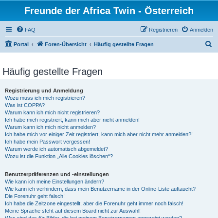
Freunde der Africa Twin - Österreich
FAQ
Registrieren
Anmelden
S
Portal
Foren-Übersicht
Häufig gestellte Fragen
u
c
Häufig gestellte Fragen
h
Registrierung und Anmeldung
e
Wozu muss ich mich registrieren?
Was ist COPPA?
Warum kann ich mich nicht registrieren?
Ich habe mich registriert, kann mich aber nicht anmelden!
Warum kann ich mich nicht anmelden?
Ich habe mich vor einiger Zeit registriert, kann mich aber nicht mehr anmelden?!
Ich habe mein Passwort vergessen!
Warum werde ich automatisch abgemeldet?
Wozu ist die Funktion „Alle Cookies löschen“?
Benutzerpräferenzen und -einstellungen
Wie kann ich meine Einstellungen ändern?
Wie kann ich verhindern, dass mein Benutzername in der Online-Liste auftaucht?
Die Forenuhr geht falsch!
Ich habe die Zeitzone eingestellt, aber die Forenuhr geht immer noch falsch!
Meine Sprache steht auf diesem Board nicht zur Auswahl!