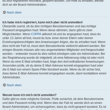
du dich registrieren möchtest, gesperrt wurden. Um Hilfe zu erhalten, wende
dich an die Board-Administration.
Nach oben
Ich habe mich registriert, kann mich aber nicht anmelden!
Überprüfe zuerst, ob du den richtigen Benutzernamen und das richtige
Passwort eingegeben hast. Wenn diese stimmen, dann gibt es zwei
Möglichkeiten. Wenn
COPPA
aktiviert ist und du angegeben hast, dass du
unter 13 Jahre alt bist, musst du bzw. einer deiner Eltern oder deiner
Erziehungsberechtigten den Anweisungen folgen, die du erhalten hast. Wenn
dies nicht der Fall ist, muss dein Benutzerkonto vielleicht aktiviert werden. Bei
einigen Boards müssen alle neu angemeldeten Mitglieder erst freigeschaltet
werden – entweder musst du dies selbst erledigen oder ein Administrator. Bei
der Registrierung wurde dir mitgeteilt, ob eine Aktivierung nötig ist oder nicht.
Wenn du eine E-Mail erhalten hast, folge den dort enthaltenen Anweisungen.
Ansonsten prüfe, ob du deine E-Mail-Adresse korrekt eingegeben hast oder
die E-Mail von einem Spam-Filter blockiert wurde. Wenn du dir sicher bist,
dass deine E-Mail-Adresse korrekt eingegeben wurde, dann kontaktiere einen
Administrator.
Nach oben
Warum kann ich mich nicht anmelden?
Dafür gibt es viele mögliche Gründe. Prüfe zunächst, ob dein Benutzername
und dein Passwort richtig sind. Wenn dies der Fall ist, wende dich an einen
Board-Administrator, um sicherzugehen, dass du nicht gesperrt wurdest. Es ist